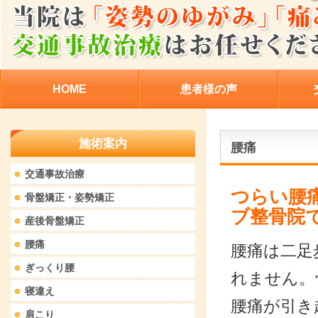
HOME
患者様の声
施術案内
腰痛
交通事故治療
つらい腰
骨盤矯正・姿勢矯正
ブ整骨院
産後骨盤矯正
腰痛
腰痛は二足
ぎっくり腰
れません。
寝違え
腰痛が引き
肩こり